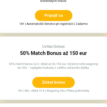
slovenských hráčov.
Pripojiť sa
18+ | Automatické členstvo pri registrácii | Zadarmo
Uvítací bonus
50% Match Bonus až 150 eur
50% match bonus na 3. vklad až do 150 eur. Výrazne nižší wagering
len 30x – najlepšia hodnota z celého uvítacieho balíka.
Získať bonus
18+ | Min. vklad 10 € | Wagering 30x | Platia podmienky