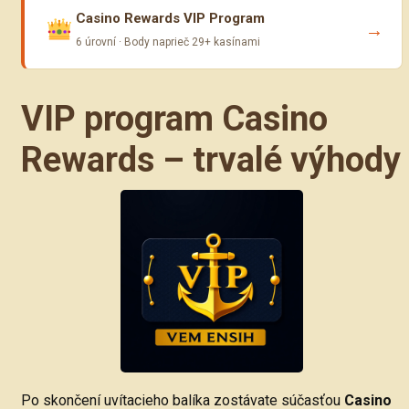
Casino Rewards VIP Program
→
6 úrovní · Body naprieč 29+ kasínami
VIP program Casino
Rewards – trvalé výhody
Po skončení uvítacieho balíka zostávate súčasťou
Casino