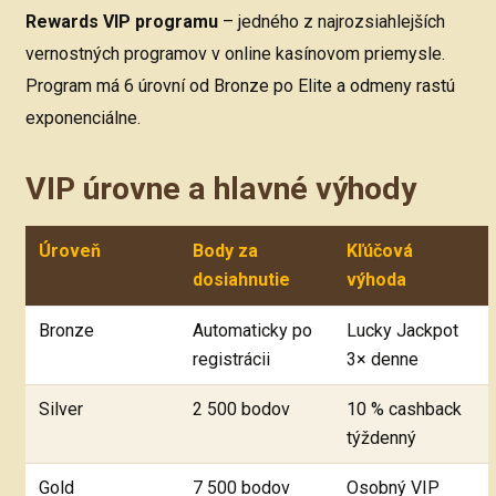
Rewards VIP programu
– jedného z najrozsiahlejších
vernostných programov v online kasínovom priemysle.
Program má 6 úrovní od Bronze po Elite a odmeny rastú
exponenciálne.
VIP úrovne a hlavné výhody
Úroveň
Body za
Kľúčová
dosiahnutie
výhoda
Bronze
Automaticky po
Lucky Jackpot
registrácii
3× denne
Silver
2 500 bodov
10 % cashback
týždenný
Gold
7 500 bodov
Osobný VIP