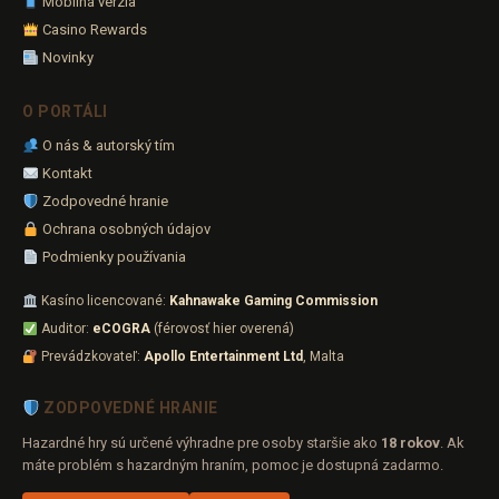
Mobilná verzia
Casino Rewards
Novinky
O PORTÁLI
O nás & autorský tím
Kontakt
Zodpovedné hranie
Ochrana osobných údajov
Podmienky používania
Kasíno licencované:
Kahnawake Gaming Commission
Auditor:
eCOGRA
(férovosť hier overená)
Prevádzkovateľ:
Apollo Entertainment Ltd
, Malta
ZODPOVEDNÉ HRANIE
Hazardné hry sú určené výhradne pre osoby staršie ako
18 rokov
. Ak
máte problém s hazardným hraním, pomoc je dostupná zadarmo.