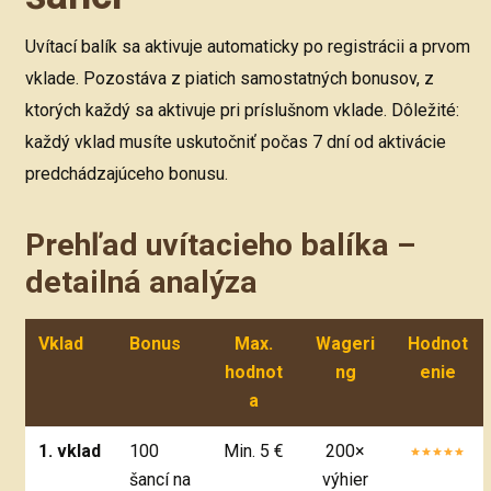
Uvítací balík sa aktivuje automaticky po registrácii a prvom
vklade. Pozostáva z piatich samostatných bonusov, z
ktorých každý sa aktivuje pri príslušnom vklade. Dôležité:
každý vklad musíte uskutočniť počas 7 dní od aktivácie
predchádzajúceho bonusu.
Prehľad uvítacieho balíka –
detailná analýza
Vklad
Bonus
Max.
Wageri
Hodnot
hodnot
ng
enie
a
1. vklad
100
Min. 5 €
200×
šancí na
výhier