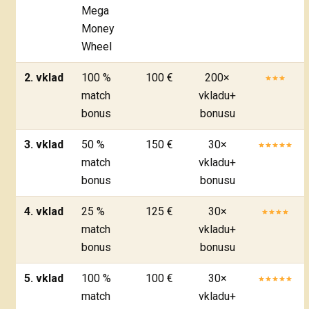
Mega
Money
Wheel
2. vklad
100 %
100 €
200×
match
vkladu+
bonus
bonusu
3. vklad
50 %
150 €
30×
match
vkladu+
bonus
bonusu
4. vklad
25 %
125 €
30×
match
vkladu+
bonus
bonusu
5. vklad
100 %
100 €
30×
match
vkladu+