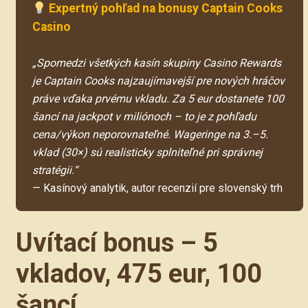
Expertný pohľad na bonusy Captain Cooks
Casino
„Spomedzi všetkých kasín skupiny Casino Rewards
je Captain Cooks najzaujímavejší pre nových hráčov
práve vďaka prvému vkladu. Za 5 eur dostanete 100
šancí na jackpot v miliónoch – to je z pohľadu
cena/výkon neporovnateľné. Wageringe na 3.–5.
vklad (30×) sú realisticky splniteľné pri správnej
stratégii.“
— Kasínový analytik, autor recenzií pre slovenský trh
Uvítací bonus – 5
vkladov, 475 eur, 100
šancí