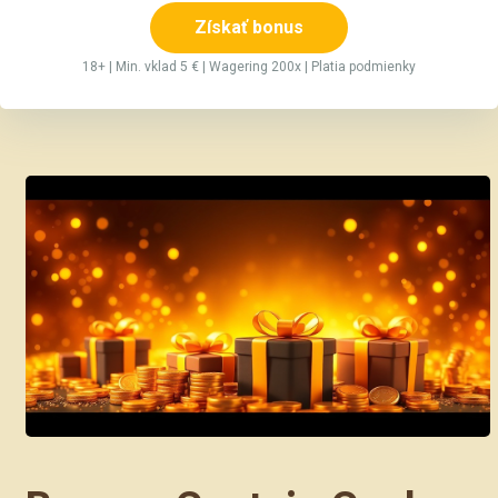
Získať bonus
18+ | Min. vklad 5 € | Wagering 200x | Platia podmienky