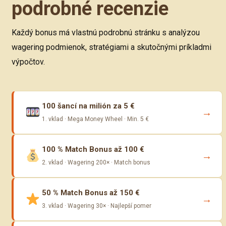
podrobné recenzie
Každý bonus má vlastnú podrobnú stránku s analýzou
wagering podmienok, stratégiami a skutočnými príkladmi
výpočtov.
100 šancí na milión za 5 €
→
1. vklad · Mega Money Wheel · Min. 5 €
100 % Match Bonus až 100 €
→
2. vklad · Wagering 200× · Match bonus
50 % Match Bonus až 150 €
→
3. vklad · Wagering 30× · Najlepší pomer