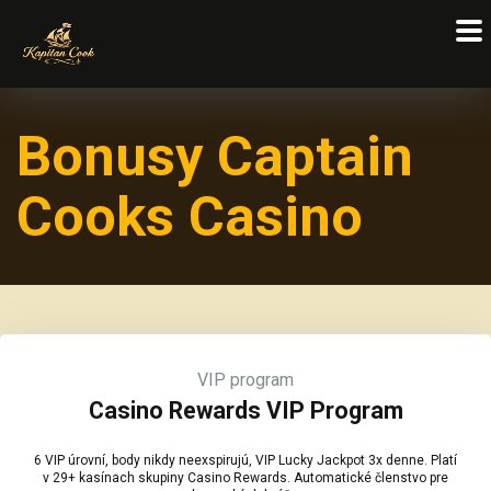
Bonusy Captain
Cooks Casino
VIP program
Casino Rewards VIP Program
6 VIP úrovní, body nikdy neexspirujú, VIP Lucky Jackpot 3x denne. Platí
v 29+ kasínach skupiny Casino Rewards. Automatické členstvo pre