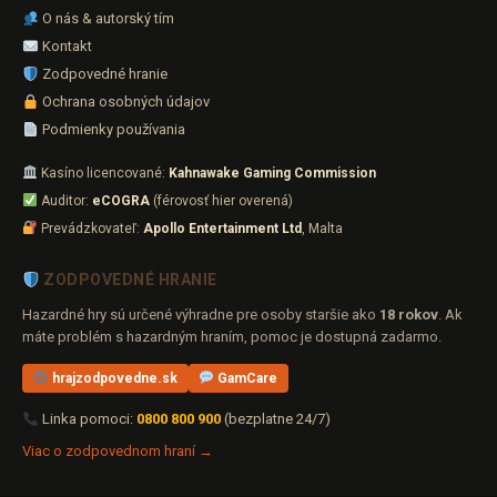
O nás & autorský tím
Kontakt
Zodpovedné hranie
Ochrana osobných údajov
Podmienky používania
Kasíno licencované:
Kahnawake Gaming Commission
Auditor:
eCOGRA
(férovosť hier overená)
Prevádzkovateľ:
Apollo Entertainment Ltd
, Malta
ZODPOVEDNÉ HRANIE
Hazardné hry sú určené výhradne pre osoby staršie ako
18 rokov
. Ak
máte problém s hazardným hraním, pomoc je dostupná zadarmo.
hrajzodpovedne.sk
GamCare
Linka pomoci:
0800 800 900
(bezplatne 24/7)
Viac o zodpovednom hraní →