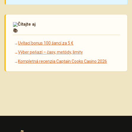
Čítajte aj
Uvítací bonus 100 šancí za 5 €
Výber peňazí – časy, metódy, limity
Kompletná recenzia Captain Cooks Casino 2026