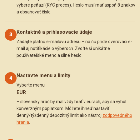
výbere peňazí (KYC proces). Heslo musí mať aspoň 8 znakov
a obsahovať číslo.
Kontaktné a prihlasovacie údaje
3
Zadajte platnú e-mailovú adresu – na ňu príde overovací e-
mail aj notifikácie o výberoch. Zvoľte si unikátne
používateľské meno a silné heslo.
Nastavte menu a limity
4
Vyberte menu
EUR
– slovenský hráč by mal vždy hrať v eurách, aby sa vyhol
konverzným poplatkom. Môžete ihneď nastaviť
denný/týždenný depozitný limit ako nástroj
zodpovedného
hrania
.