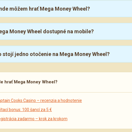
inde môžem hrať Mega Money Wheel?
ega Money Wheel dostupné na mobile?
o stojí jedno otočenie na Mega Money Wheel?
de hrať Mega Money Wheel?
ptain Cooks Casino – recenzia a hodnotenie
ítací bonus: 100 šancí za 5 €
gistrácia zadarmo – krok za krokom