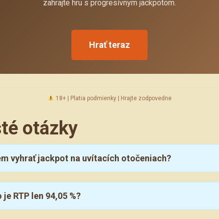
zahrajte hru s progresívnym jackpotom.
Hrať teraz
18+ | Platia podmienky | Hrajte zodpovedne
té otázky
 vyhrať jackpot na uvítacích otočeniach?
 je RTP len 94,05 %?