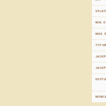
VOLAT
MIN. 
MAX. 
TYP H
JACKP
JACKP
DOSTU
MOBIL