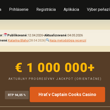
a
Prihlásenie
Registrácia
Aplikácia
Výber peňazí
or:
Publikované:
12.04.2026
•
Aktualizované:
04.05.2026
rené:
Katarína Blaho
(28.04.2026)
Naša metodológia recenzií
€ 1 000 000+
AKTUÁLNY PROGRESÍVNY JACKPOT (ORIENTAČNE)
Hrať v Captain Cooks Casino
RTP 94,05 %