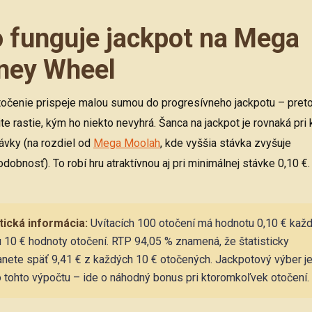
 funguje jackpot na Mega
ney Wheel
očenie prispeje malou sumou do progresívneho jackpotu – preto
ite rastie, kým ho niekto nevyhrá. Šanca na jackpot je rovnaká pri
ávky (na rozdiel od
Mega Moolah
, kde vyššia stávka zvyšuje
dobnosť). To robí hru atraktívnou aj pri minimálnej stávke 0,10 €.
tická informácia:
Uvítacích 100 otočení má hodnotu 0,10 € kaž
 10 € hodnoty otočení. RTP 94,05 % znamená, že štatisticky
nete späť 9,41 € z každých 10 € otočených. Jackpotový výber j
tohto výpočtu – ide o náhodný bonus pri ktoromkoľvek otočení.