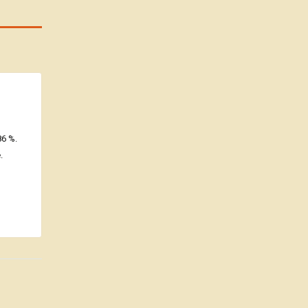
86 %.
.