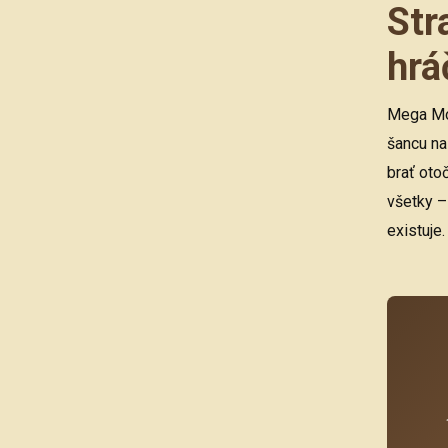
Str
hrá
Mega Mon
šancu na
brať oto
všetky –
existuje.