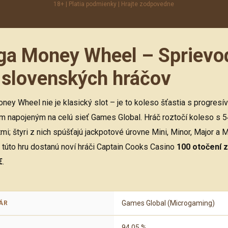
18+ | Platia podmienky | Hrajte zodpovedne
a Money Wheel – Sprievo
 slovenských hráčov
ey Wheel nie je klasický slot – je to koleso šťastia s progres
m napojeným na celú sieť Games Global. Hráč roztočí koleso s 5
i; štyri z nich spúšťajú jackpotové úrovne Mini, Minor, Major a 
 túto hru dostanú noví hráči Captain Cooks Casino
100 otočení z
€
.
Games Global (Microgaming)
ÁR
94,05 %