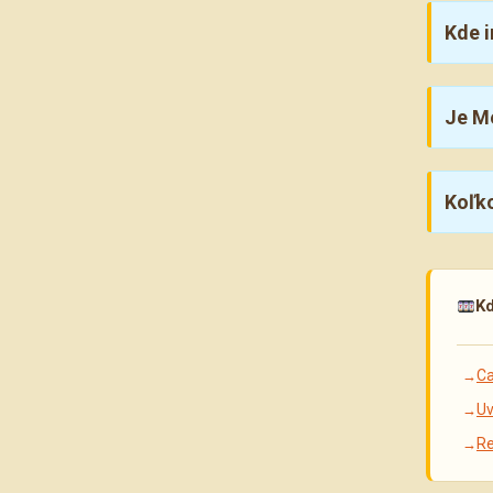
Kde 
Je M
Koľk
K
Ca
Uv
Re