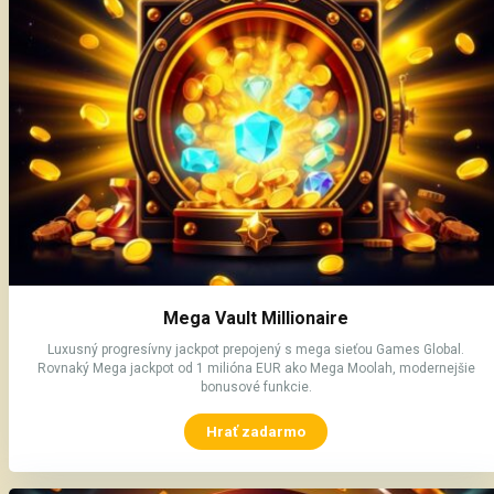
Mega Vault Millionaire
Luxusný progresívny jackpot prepojený s mega sieťou Games Global.
Rovnaký Mega jackpot od 1 milióna EUR ako Mega Moolah, modernejšie
bonusové funkcie.
Hrať zadarmo