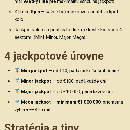
hrať
všetky línie
pre maximálnu šancu na jackpot)
Kliknite
Spin
— každé točenie môže spustiť jackpot
kolo
Jackpot kolo sa spustí náhodne: roztočíte koleso s 4
sektormi (Mini, Minor, Major, Mega)
4 jackpotové úrovne
Mini jackpot
— od €10, padá niekoľkokrát denne
Minor jackpot
— od €100, padá každé dni
Major jackpot
— od €10 000, padá každé dni
Mega jackpot
—
minimum €1 000 000
, priemerná
výhera ~€4–5 mil.
Stratégia a tipy