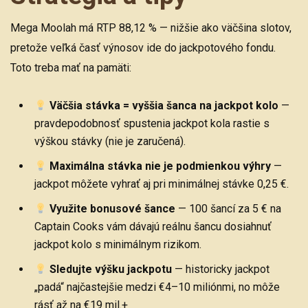
Mega Moolah má RTP 88,12 % — nižšie ako väčšina slotov,
pretože veľká časť výnosov ide do jackpotového fondu.
Toto treba mať na pamäti:
Väčšia stávka = vyššia šanca na jackpot kolo
—
pravdepodobnosť spustenia jackpot kola rastie s
výškou stávky (nie je zaručená).
Maximálna stávka nie je podmienkou výhry
—
jackpot môžete vyhrať aj pri minimálnej stávke 0,25 €.
Využite bonusové šance
— 100 šancí za 5 € na
Captain Cooks vám dávajú reálnu šancu dosiahnuť
jackpot kolo s minimálnym rizikom.
Sledujte výšku jackpotu
— historicky jackpot
„padá“ najčastejšie medzi €4–10 miliónmi, no môže
rásť až na €19 mil.+