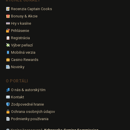
RÝCHLE ODKAZY
Recenzia Captain Cooks
Bonusy & Akcie
Hry v kasíne
Prihlásenie
Registrácia
Výber peňazí
Mobilná verzia
Casino Rewards
Novinky
O PORTÁLI
O nás & autorský tím
Kontakt
Zodpovedné hranie
Ochrana osobných údajov
Podmienky používania