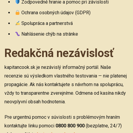
Zodpovedné hranie a pomoc pri závislosti
Ochrana osobných údajov (GDPR)
Spolupráca a partnerstvá
Nahlásenie chýb na stránke
Redakčná nezávislosť
kapitancook.sk je nezávislý informačný portál. Naše
recenzie sú výsledkom vlastného testovania — nie platenej
propagácie. Ak nás kontaktujete s návrhom na spoluprácu,
vždy to transparentne zverejníme. Odmena od kasína nikdy
neovplyvní obsah hodnotenia.
Pre urgentnú pomoc v súvislosti s problémovým hraním
kontaktujte linku pomoci
0800 800 900
(bezplatne, 24/7)