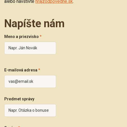
alebo navštívte
hrajzodpovedne.sk
.
Napíšte nám
Meno a priezvisko
*
E-mailová adresa
*
Predmet správy