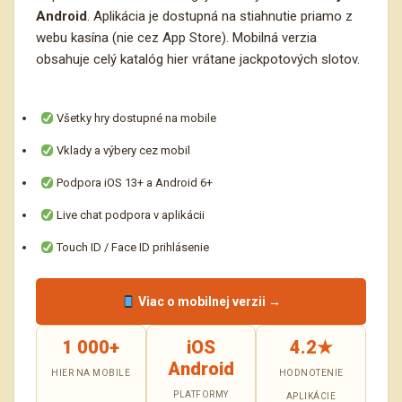
Android
. Aplikácia je dostupná na stiahnutie priamo z
webu kasína (nie cez App Store). Mobilná verzia
obsahuje celý katalóg hier vrátane jackpotových slotov.
Všetky hry dostupné na mobile
Vklady a výbery cez mobil
Podpora iOS 13+ a Android 6+
Live chat podpora v aplikácii
Touch ID / Face ID prihlásenie
Viac o mobilnej verzii →
1 000+
iOS
4.2★
Android
HIER NA MOBILE
HODNOTENIE
PLATFORMY
APLIKÁCIE