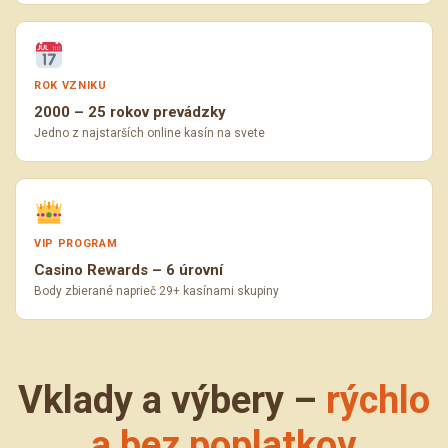
ROK VZNIKU
2000 – 25 rokov prevádzky
Jedno z najstarších online kasín na svete
VIP PROGRAM
Casino Rewards – 6 úrovní
Body zbierané naprieč 29+ kasínami skupiny
Vklady a výbery –
rýchlo
a bez poplatkov