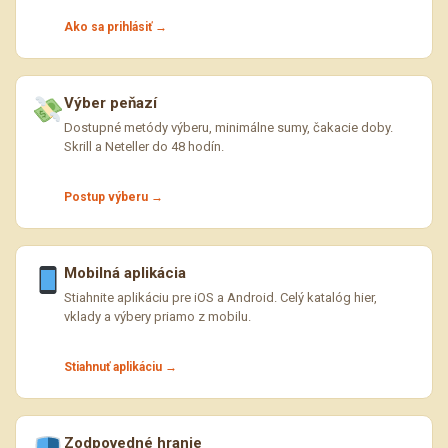
Ako sa prihlásiť →
Výber peňazí
Dostupné metódy výberu, minimálne sumy, čakacie doby.
Skrill a Neteller do 48 hodín.
Postup výberu →
Mobilná aplikácia
Stiahnite aplikáciu pre iOS a Android. Celý katalóg hier,
vklady a výbery priamo z mobilu.
Stiahnuť aplikáciu →
Zodpovedné hranie