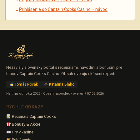
Prihlásenie do Captain Cooks Casino – návod
Nezávislý slovenský portál s recenziami, návodmi a bonusmi pre
hráčov Captain Cooks Casino. Obsah overujú skúsení experti.
Tomáš Novák
Katarína Blaho
Na trhu od roku 2026 · Obsah naposledy overený 07.08.2026
RÝCHLE ODKAZY
Recenzia Captain Cooks
Bonusy & Akcie
Hry v kasíne
Prihlásenie