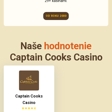
29+ kasínami.
OD ROKU 2000
Naše
hodnotenie
Captain Cooks Casino
Captain Cooks
Casino