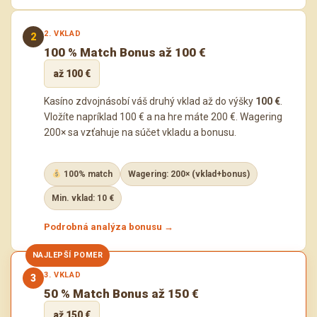
2. VKLAD
2
100 % Match Bonus až 100 €
až 100 €
Kasíno zdvojnásobí váš druhý vklad až do výšky
100 €
.
Vložíte napríklad 100 € a na hre máte 200 €. Wagering
200× sa vzťahuje na súčet vkladu a bonusu.
100% match
Wagering: 200× (vklad+bonus)
Min. vklad: 10 €
Podrobná analýza bonusu →
NAJLEPŠÍ POMER
3. VKLAD
3
50 % Match Bonus až 150 €
až 150 €