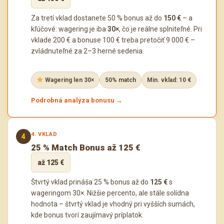
Za tretí vklad dostanete 50 % bonus až do
150 €
– a
kľúčové: wagering je iba
30×
, čo je reálne splniteľné. Pri
vklade 200 € a bonuse 100 € treba pretočiť 9 000 € –
zvládnuteľné za 2–3 herné sedenia.
Wagering len 30×
50% match
Min. vklad: 10 €
Podrobná analýza bonusu →
4. VKLAD
4
25 % Match Bonus až 125 €
až 125 €
Štvrtý vklad prináša 25 % bonus až do
125 €
s
wageringom 30×. Nižšie percento, ale stále solídna
hodnota – štvrtý vklad je vhodný pri vyšších sumách,
kde bonus tvorí zaujímavý príplatok.