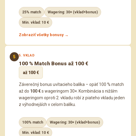
25% match
Wagering: 30× (vklad+bonus)
Min. vklad: 10 €
Zobraziť všetky bonusy →
5. VKLAD
5
100 % Match Bonus až 100 €
až 100 €
Záverečný bonus uvítacieho balíka – opäť 100 % match
až do
100 €
s wageringom 30×. Kombinácia s nižším
wageringom oproti 2. vkladu robí z piateho vkladu jeden
z výhodnejších v celom balíku.
100% match
Wagering: 30× (vklad+bonus)
Min. vklad: 10 €