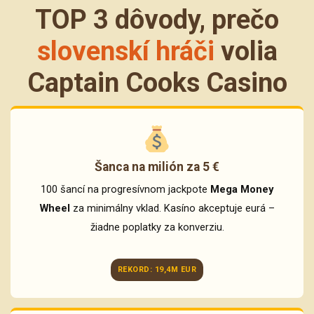
TOP 3 dôvody, prečo
slovenskí hráči
volia
Captain Cooks Casino
Šanca na milión za 5 €
100 šancí na progresívnom jackpote
Mega Money
Wheel
za minimálny vklad. Kasíno akceptuje eurá –
žiadne poplatky za konverziu.
REKORD: 19,4M EUR