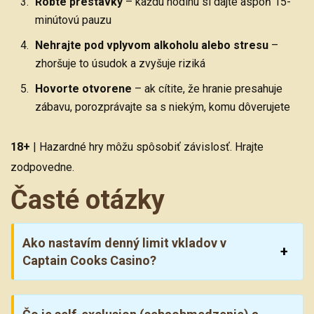
Robte prestávky
– každú hodinu si dajte aspoň 15-
minútovú pauzu
Nehrajte pod vplyvom alkoholu alebo stresu
–
zhoršuje to úsudok a zvyšuje riziká
Hovorte otvorene
– ak cítite, že hranie presahuje
zábavu, porozprávajte sa s niekým, komu dôverujete
18+
| Hazardné hry môžu spôsobiť závislosť. Hrajte
zodpovedne.
Časté otázky
Ako nastavím denný limit vkladov v
Captain Cooks Casino?