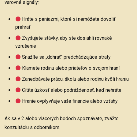
varovné signály:
Hráte s peniazmi, ktoré si nemôžete dovoliť
prehrať
Zvyšujete stávky, aby ste dosiahli rovnaké
vzrušenie
Snažíte sa „dohrať“ predchádzajúce straty
Klamete rodinu alebo priateľov o svojom hraní
Zanedbávate prácu, školu alebo rodinu kvôli hraniu
Cítite úzkosť alebo podráždenosť, keď nehráte
Hranie ovplyvňuje vaše financie alebo vzťahy
Ak sa v 2 alebo viacerých bodoch spoznávate, zvážte
konzultáciu s odborníkom.