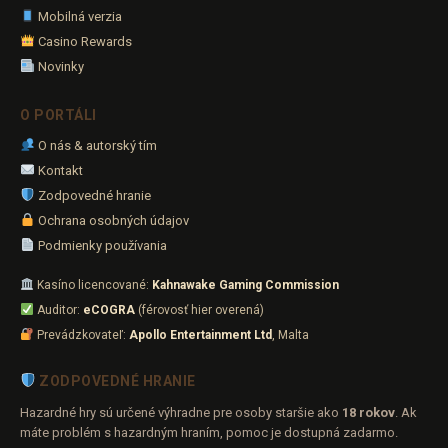
Mobilná verzia
Casino Rewards
Novinky
O PORTÁLI
O nás & autorský tím
Kontakt
Zodpovedné hranie
Ochrana osobných údajov
Podmienky používania
Kasíno licencované:
Kahnawake Gaming Commission
Auditor:
eCOGRA
(férovosť hier overená)
Prevádzkovateľ:
Apollo Entertainment Ltd
, Malta
ZODPOVEDNÉ HRANIE
Hazardné hry sú určené výhradne pre osoby staršie ako
18 rokov
. Ak
máte problém s hazardným hraním, pomoc je dostupná zadarmo.