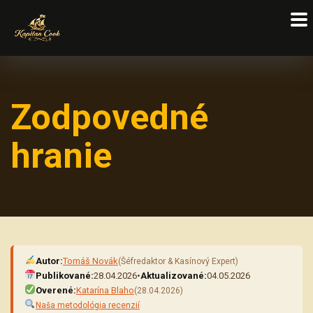
Zodpovedné
hranie
Autor:
Tomáš Novák
(Šéfredaktor & Kasínový Expert)
Publikované:
28.04.2026
•
Aktualizované:
04.05.2026
Overené:
Katarína Blaho
(28.04.2026)
Naša metodológia recenzií