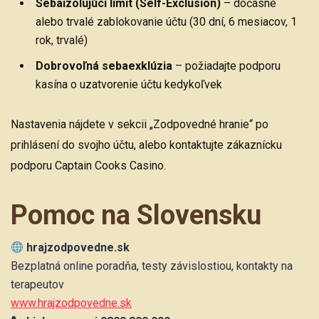
Sebaizolujúci limit (Self-Exclusion)
– dočasné
alebo trvalé zablokovanie účtu (30 dní, 6 mesiacov, 1
rok, trvalé)
Dobrovoľná sebaexklúzia
– požiadajte podporu
kasína o uzatvorenie účtu kedykoľvek
Nastavenia nájdete v sekcii „Zodpovedné hranie“ po
prihlásení do svojho účtu, alebo kontaktujte zákaznícku
podporu Captain Cooks Casino.
Pomoc na Slovensku
hrajzodpovedne.sk
Bezplatná online poradňa, testy závislostiou, kontakty na
terapeutov
www.hrajzodpovedne.sk