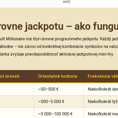
sieť)
rovne jackpotu – ako fungu
lt Millionaire má štyri úrovne progresívneho jackpotu. Každý jac
áhodne – nie závisí od konkrétnej kombinácie symbolov na valc
távka zvyšuje pravdepodobnosť aktivácie jackpotovej mini-hry.
ot úroveň
Orientačná hodnota
Frekvencia výh
~50–500 €
Niekoľkokrát de
~500–5 000 €
Niekoľkokrát tý
~5 000–100 000 €
Niekoľkokrát m