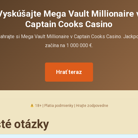
Vyskúšajte Mega Vault Millionaire 
Captain Cooks Casino
ahrajte si Mega Vault Millionaire v Captain Cooks Casino. Jackp
začína na 1 000 000 €.
Hrať teraz
18+ | Platia podmienky | Hrajte zodpovedne
té otázky