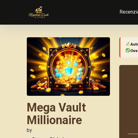
Recenzi
Aut
Ove
Mega Vault
Millionaire
by