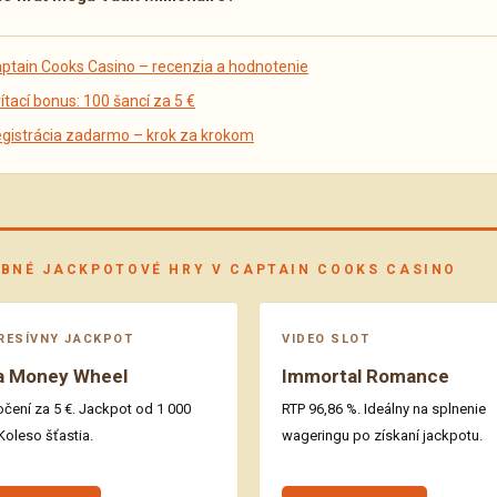
ptain Cooks Casino – recenzia a hodnotenie
ítací bonus: 100 šancí za 5 €
gistrácia zadarmo – krok za krokom
BNÉ JACKPOTOVÉ HRY V CAPTAIN COOKS CASINO
RESÍVNY JACKPOT
VIDEO SLOT
 Money Wheel
Immortal Romance
očení za 5 €. Jackpot od 1 000
RTP 96,86 %. Ideálny na splnenie
Koleso šťastia.
wageringu po získaní jackpotu.