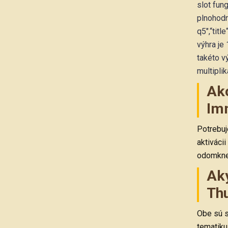
slot fun
plnohodno
q5″,“tit
výhra je
takéto v
multiplik
Ako
Im
Potrebuje
aktivácii
odomkne 
Ak
Thu
Obe sú 
tematiku