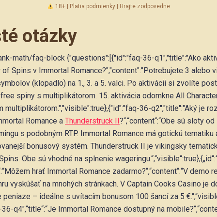
18+ | Platia podmienky | Hrajte zodpovedne
té otázky
nk-math/faq-block {"questions":[{"id":"faq-36-q1","title":"Ako akt
of Spins v Immortal Romance?","content":"Potrebujete 3 alebo v
ymbolov (klopadlo) na 1., 3. a 5. valci. Po aktivácii si zvolíte pos
 free spiny s multiplikátorom. 15. aktivácia odomkne All Characte
 multiplikátorom.","visible":true},{"id":"faq-36-q2","title":"Aký je ro
mmortal Romance a
Thunderstruck II
?“,“content“:“Obe sú sloty od
mingu s podobným RTP. Immortal Romance má gotickú tematiku 
vanejší bonusový systém. Thunderstruck II je vikingsky tematic
Spins. Obe sú vhodné na splnenie wageringu.“,“visible“:true},{„id“
le“:“Môžem hrať Immortal Romance zadarmo?“,“content“:“V demo r
ru vyskúšať na mnohých stránkach. V Captain Cooks Casino je 
e peniaze – ideálne s uvítacím bonusom 100 šancí za 5 €.“,“visible
aq-36-q4″,“title“:“Je Immortal Romance dostupný na mobile?“,“conte