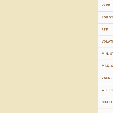
VÝVOJ
ROK V
RTP
VOLAT
MIN. 
MAX. 
VALCE 
WILD 
SCATT