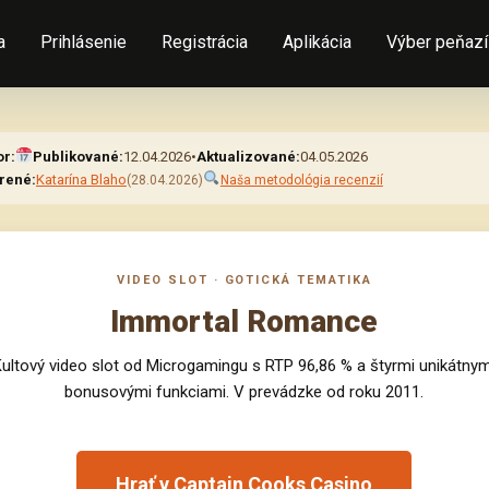
a
Prihlásenie
Registrácia
Aplikácia
Výber peňazí
or:
Publikované:
12.04.2026
•
Aktualizované:
04.05.2026
rené:
Katarína Blaho
(28.04.2026)
Naša metodológia recenzií
VIDEO SLOT · GOTICKÁ TEMATIKA
Immortal Romance
Kultový video slot od Microgamingu s RTP 96,86 % a štyrmi unikátnym
bonusovými funkciami. V prevádzke od roku 2011.
Hrať v Captain Cooks Casino