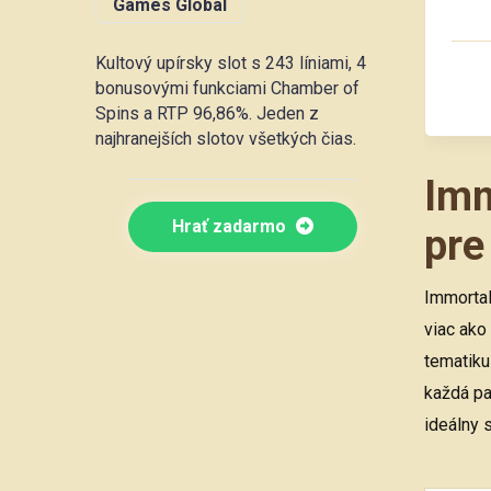
Games Global
Kultový upírsky slot s 243 líniami, 4
bonusovými funkciami Chamber of
Spins a RTP 96,86%. Jeden z
najhranejších slotov všetkých čias.
Imm
Hrať zadarmo
pre
Immortal
viac ako
tematiku
každá pa
ideálny 