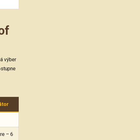
of
dá výber
ostupne
átor
re – 6