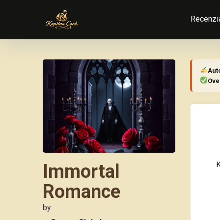
Recenzi
Aut
Ove
Immortal
Romance
by