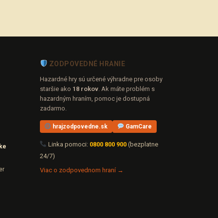
ZODPOVEDNÉ HRANIE
Hazardné hry sú určené výhradne pre osoby
staršie ako
18 rokov
. Ak máte problém s
hazardným hraním, pomoc je dostupná
zadarmo.
hrajzodpovedne.sk
GamCare
Linka pomoci:
0800 800 900
(bezplatne
ke
24/7)
er
Viac o zodpovednom hraní →