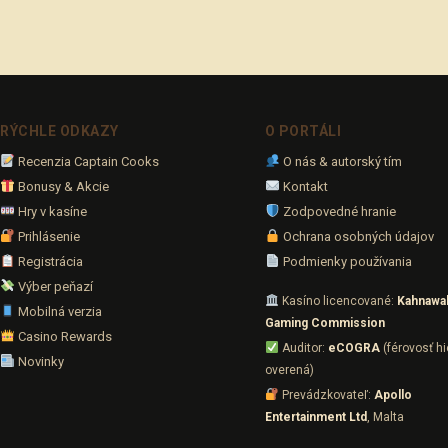
RÝCHLE ODKAZY
O PORTÁLI
Recenzia Captain Cooks
O nás & autorský tím
Bonusy & Akcie
Kontakt
Hry v kasíne
Zodpovedné hranie
Prihlásenie
Ochrana osobných údajov
Registrácia
Podmienky používania
Výber peňazí
Kasíno licencované:
Kahnawa
Mobilná verzia
Gaming Commission
Casino Rewards
Auditor:
eCOGRA
(férovosť hi
Novinky
overená)
Prevádzkovateľ:
Apollo
Entertainment Ltd
, Malta