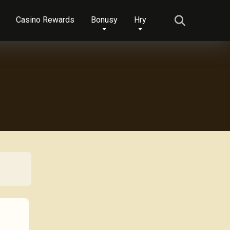
Casino Rewards
Bonusy
Hry