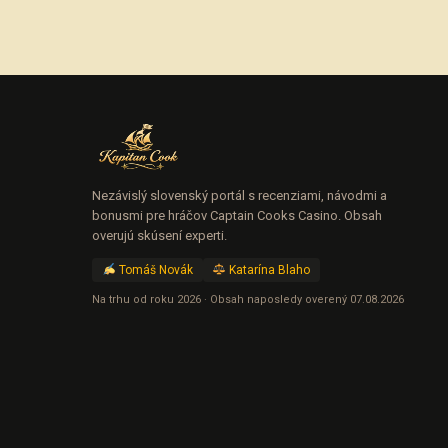
Nezávislý slovenský portál s recenziami, návodmi a
bonusmi pre hráčov Captain Cooks Casino. Obsah
overujú skúsení experti.
Tomáš Novák
Katarína Blaho
Na trhu od roku 2026 · Obsah naposledy overený 07.08.2026