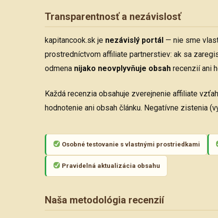
Transparentnosť a nezávislosť
kapitancook.sk je
nezávislý portál
— nie sme vlast
prostredníctvom affiliate partnerstiev: ak sa zare
odmena
nijako neovplyvňuje obsah
recenzií ani 
Každá recenzia obsahuje zverejnenie affiliate vzťa
hodnotenie ani obsah článku. Negatívne zistenia (
Osobné testovanie s vlastnými prostriedkami
Pravidelná aktualizácia obsahu
Naša metodológia recenzií