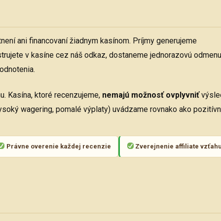
není ani financovaní žiadnym kasínom. Príjmy generujeme
gistrujete v kasíne cez náš odkaz, dostaneme jednorazovú odmenu
hodnotenia.
hu. Kasína, ktoré recenzujeme,
nemajú možnosť ovplyvniť
výsle
vysoký wagering, pomalé výplaty) uvádzame rovnako ako pozitívn
Právne overenie každej recenzie
Zverejnenie affiliate vzťah