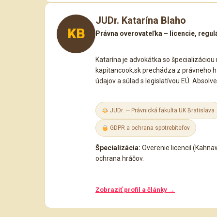
JUDr. Katarína Blaho
KB
Právna overovateľka – licencie, regu
Katarína je advokátka so špecializáciou
kapitancook.sk prechádza z právneho hľ
údajov a súlad s legislatívou EÚ. Absolve
JUDr. — Právnická fakulta UK Bratislava
GDPR a ochrana spotrebiteľov
Špecializácia:
Overenie licencií (Kahn
ochrana hráčov.
Zobraziť profil a články →