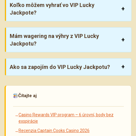
Koľko môžem vyhrať vo VIP Lucky
Jackpote?
Mám wagering na výhry z VIP Lucky
Jackpotu?
Ako sa zapojím do VIP Lucky Jackpotu?
Čítajte aj
Casino Rewards VIP program – 6 úrovní, body bez
exspirácie
Recenzia Captain Cooks Casino 2026