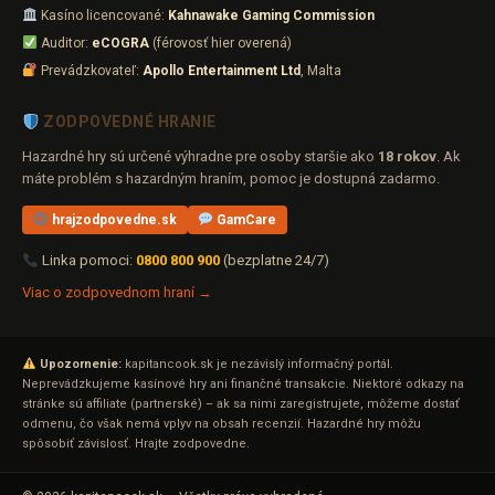
Kasíno licencované:
Kahnawake Gaming Commission
Auditor:
eCOGRA
(férovosť hier overená)
Prevádzkovateľ:
Apollo Entertainment Ltd
, Malta
ZODPOVEDNÉ HRANIE
Hazardné hry sú určené výhradne pre osoby staršie ako
18 rokov
. Ak
máte problém s hazardným hraním, pomoc je dostupná zadarmo.
hrajzodpovedne.sk
GamCare
Linka pomoci:
0800 800 900
(bezplatne 24/7)
Viac o zodpovednom hraní →
Upozornenie:
kapitancook.sk je nezávislý informačný portál.
Neprevádzkujeme kasínové hry ani finančné transakcie. Niektoré odkazy na
stránke sú affiliate (partnerské) – ak sa nimi zaregistrujete, môžeme dostať
odmenu, čo však nemá vplyv na obsah recenzií. Hazardné hry môžu
spôsobiť závislosť. Hrajte zodpovedne.