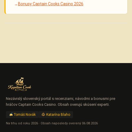
Bonusy Captain Cooks Casino 2026
Nezávislý slovenský portál s recenziami, návodmi a bonusmi pre
hráčov Captain Cooks Casino. Obsah overujú skúsení experti.
Tomáš Novák
Katarína Blaho
Na trhu od roku 2026 · Obsah naposledy overený 06.08.2026