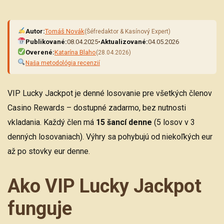
Autor:
Tomáš Novák
(Šéfredaktor & Kasínový Expert)
Publikované:
08.04.2025
•
Aktualizované:
04.05.2026
Overené:
Katarína Blaho
(28.04.2026)
Naša metodológia recenzií
VIP Lucky Jackpot je denné losovanie pre všetkých členov
Casino Rewards – dostupné zadarmo, bez nutnosti
vkladania. Každý člen má
15 šancí denne
(5 losov v 3
denných losovaniach). Výhry sa pohybujú od niekoľkých eur
až po stovky eur denne.
Ako VIP Lucky Jackpot
funguje