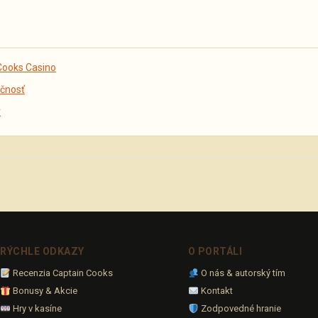
Cooks Casino
ečnosť
v
RÝCHLE ODKAZY
O PORTÁLI
Recenzia Captain Cooks
O nás & autorský tím
Bonusy & Akcie
Kontakt
Hry v kasíne
Zodpovedné hranie