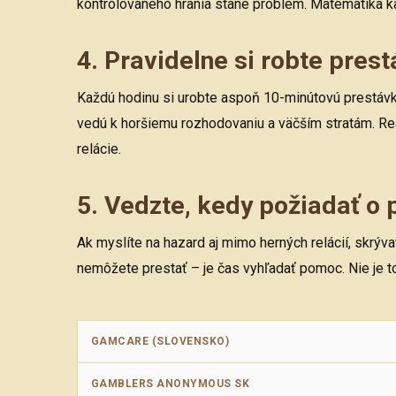
kontrolovaného hrania stane problém. Matematika ka
4. Pravidelne si robte pres
Každú hodinu si urobte aspoň 10-minútovú prestávku.
vedú k horšiemu rozhodovaniu a väčším stratám. Re
relácie.
5. Vedzte, kedy požiadať o
Ak myslíte na hazard aj mimo herných relácií, skrývat
nemôžete prestať – je čas vyhľadať pomoc. Nie je to
GAMCARE (SLOVENSKO)
GAMBLERS ANONYMOUS SK