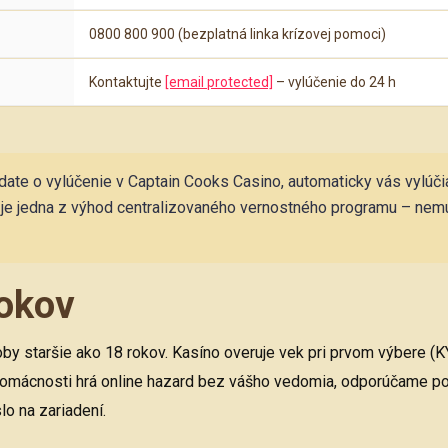
0800 800 900 (bezplatná linka krízovej pomoci)
Kontaktujte
[email protected]
– vylúčenie do 24 h
ate o vylúčenie v Captain Cooks Casino, automaticky vás vylúči
 je jedna z výhod centralizovaného vernostného programu – nem
rokov
by staršie ako 18 rokov. Kasíno overuje vek pri prvom výbere (
j domácnosti hrá online hazard bez vášho vedomia, odporúčame p
lo na zariadení.