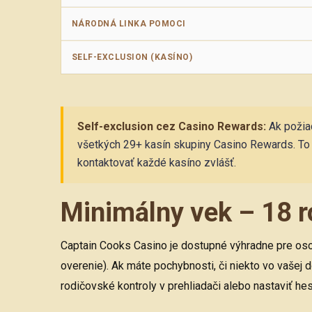
NÁRODNÁ LINKA POMOCI
SELF-EXCLUSION (KASÍNO)
Self-exclusion cez Casino Rewards:
Ak požiad
všetkých 29+ kasín skupiny Casino Rewards. To
kontaktovať každé kasíno zvlášť.
Minimálny vek – 18 
Captain Cooks Casino je dostupné výhradne pre oso
overenie). Ak máte pochybnosti, či niekto vo vaše
rodičovské kontroly v prehliadači alebo nastaviť hes