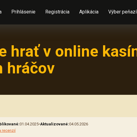
a
Prihlásenie
Registrácia
Aplikácia
Výber peňazí
hrať v online kasín
h hráčov
blikované:
01.04.2025
•
Aktualizované:
04.05.2026
 recenzií