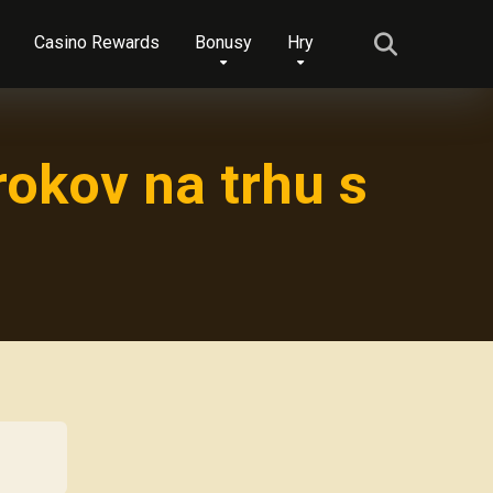
Casino Rewards
Bonusy
Hry
rokov na trhu s