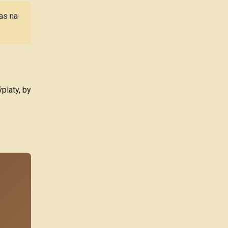
as na
platy, by