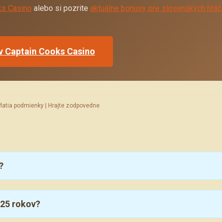
ks Casino
alebo si pozrite
aktuálne bonusy pre slovenských hrá
 v Captain Cooks Casino
Platia podmienky | Hrajte zodpovedne
?
 25 rokov?