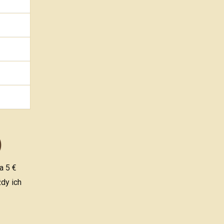
)
a 5 €
dy ich