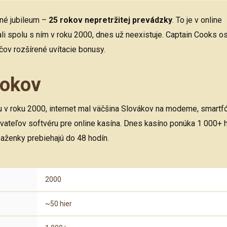
čné jubileum –
25 rokov nepretržitej prevádzky
. To je v online
li spolu s ním v roku 2000, dnes už neexistuje. Captain Cooks os
ráčov rozšírené uvítacie bonusy.
rokov
 v roku 2000, internet mal väčšina Slovákov na modeme, smartf
ateľov softvéru pre online kasína. Dnes kasíno ponúka 1 000+ h
ňaženky prebiehajú do 48 hodín.
2000
~50 hier