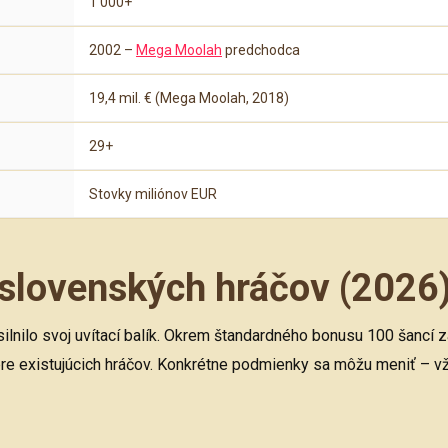
1 000+
2002 –
Mega Moolah
predchodca
19,4 mil. € (Mega Moolah, 2018)
29+
Stovky miliónov EUR
 slovenských hráčov (2026
silnilo svoj uvítací balík. Okrem štandardného bonusu 100 šancí z
pre existujúcich hráčov. Konkrétne podmienky sa môžu meniť – vž