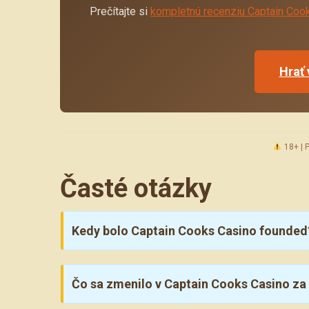
Prečítajte si
kompletnú recenziu Captain Coo
Hrať
18+ | 
Časté otázky
Kedy bolo Captain Cooks Casino founded
Čo sa zmenilo v Captain Cooks Casino za