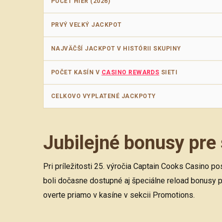
POČET HIER (2026)
PRVÝ VEĽKÝ JACKPOT
NAJVÄČŠÍ JACKPOT V HISTÓRII SKUPINY
POČET KASÍN V
CASINO REWARDS
SIETI
CELKOVO VYPLATENÉ JACKPOTY
Jubilejné bonusy pre
Pri príležitosti 25. výročia Captain Cooks Casino po
boli dočasne dostupné aj špeciálne reload bonusy 
overte priamo v kasíne v sekcii Promotions.