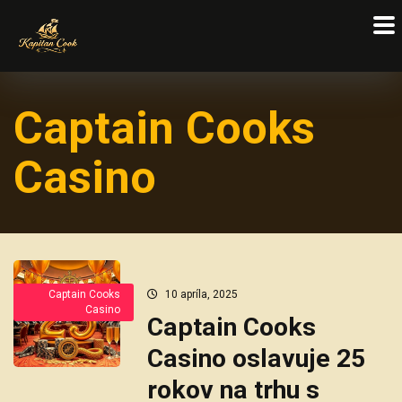
Captain Cooks
Casino
Captain Cooks
10 apríla, 2025
Casino
Captain Cooks
Casino oslavuje 25
rokov na trhu s