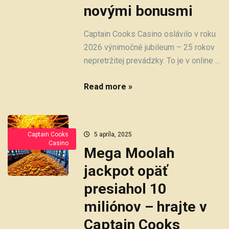
novými bonusmi
Captain Cooks Casino oslávilo v roku
2026 výnimočné jubileum – 25 rokov
nepretržitej prevádzky. To je v online ...
Read more »
Captain Cooks
5 apríla, 2025
Casino
Mega Moolah
jackpot opäť
presiahol 10
miliónov – hrajte v
Captain Cooks