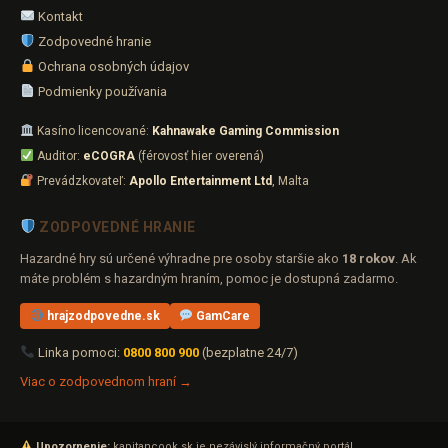
Kontakt
Zodpovedné hranie
Ochrana osobných údajov
Podmienky používania
Kasíno licencované:
Kahnawake Gaming Commission
Auditor:
eCOGRA
(férovosť hier overená)
Prevádzkovateľ:
Apollo Entertainment Ltd
, Malta
ZODPOVEDNÉ HRANIE
Hazardné hry sú určené výhradne pre osoby staršie ako
18 rokov
. Ak
máte problém s hazardným hraním, pomoc je dostupná zadarmo.
hrajzodpovedne.sk
GamCare
Linka pomoci:
0800 800 900
(bezplatne 24/7)
Viac o zodpovednom hraní →
Upozornenie:
kapitancook.sk je nezávislý informačný portál.